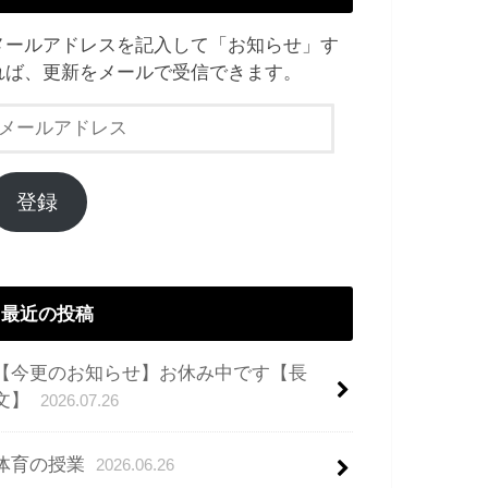
メールアドレスを記入して「お知らせ」す
れば、更新をメールで受信できます。
メ
ー
ル
ア
登録
ド
レ
ス
最近の投稿
【今更のお知らせ】お休み中です【長
文】
2026.07.26
体育の授業
2026.06.26