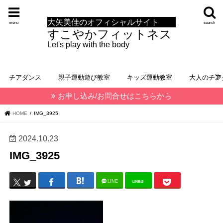
大矢美佳のオフィシャルサイト
menu
search
すこやかフィットネス
Let's play with the body
チアダンス
親子運動遊び教室
キッズ運動教室
大人のチア
お申し込み/お問合せはこちらから
HOME
IMG_3925
2024.10.23
IMG_3925
LINE
LINE@