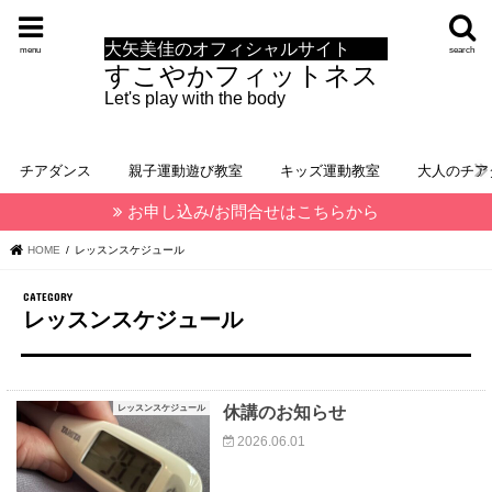
大矢美佳のオフィシャルサイト
menu
search
すこやかフィットネス
Let's play with the body
チアダンス
親子運動遊び教室
キッズ運動教室
大人のチア
お申し込み/お問合せはこちらから
HOME
レッスンスケジュール
レッスンスケジュール
レッスンスケジュール
休講のお知らせ
2026.06.01