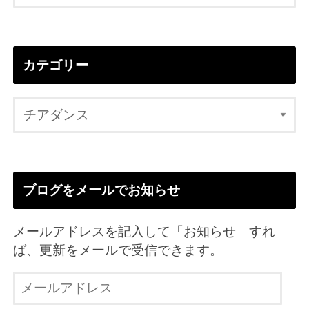
カテゴリー
ブログをメールでお知らせ
メールアドレスを記入して「お知らせ」すれ
ば、更新をメールで受信できます。
メ
ー