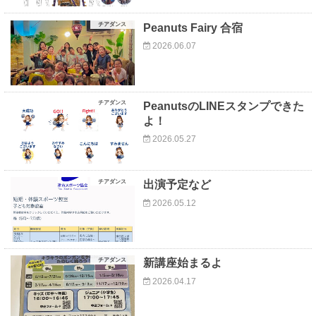
チアダンス
Peanuts Fairy 合宿
2026.06.07
チアダンス
PeanutsのLINEスタンプできた
よ！
2026.05.27
チアダンス
出演予定など
2026.05.12
チアダンス
新講座始まるよ
2026.04.17