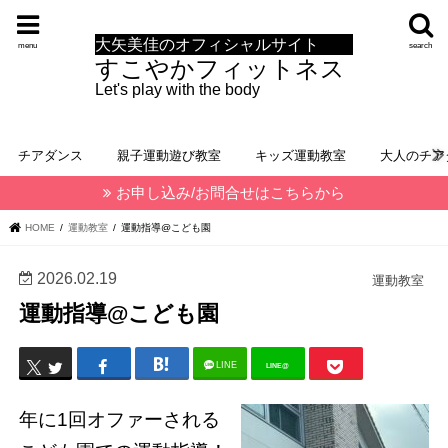
大矢美佳のオフィシャルサイト
menu
search
すこやかフィットネス
Let's play with the body
チアダンス
親子運動遊び教室
キッズ運動教室
大人のチア
お申し込み/お問合せはこちらから
HOME
運動教室
運動指導@こども園
2026.02.19
運動教室
運動指導@こども園
LINE
LINE@
年に1回オファーされる