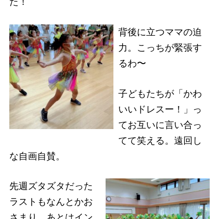
た！
背後に立つママの迫
力。こっちが緊張す
るわ〜
子どもたちが「かわ
いいドレスー！」っ
てお互いに言い合っ
てて笑える。遠回し
な自画自賛。
先週ズタズタだった
ラストもなんとかお
さまり、あとはイン