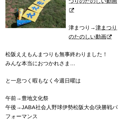
つりのたのしい動画
津まつり→
津まつり
のたのしい動画
松阪ええもんまつりも無事終わりました！
みんな本当におつかれさま…
と一息つく暇もなく今週日曜は
午前→豊地文化祭
午後→JABA社会人野球伊勢松阪大会/決勝戦パ
フォーマンス