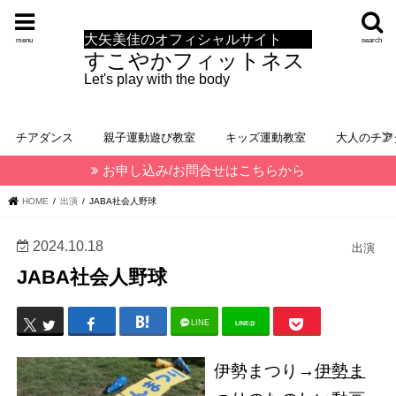
大矢美佳のオフィシャルサイト
menu
search
すこやかフィットネス
Let's play with the body
チアダンス
親子運動遊び教室
キッズ運動教室
大人のチア
お申し込み/お問合せはこちらから
HOME
出演
JABA社会人野球
2024.10.18
出演
JABA社会人野球
LINE
LINE@
伊勢まつり→
伊勢ま