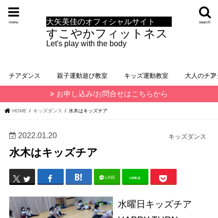
大矢美佳のオフィシャルサイト
menu
search
すこやかフィットネス
Let's play with the body
チアダンス
親子運動遊び教室
キッズ運動教室
大人のチア
お申し込み/お問合せはこちらから
HOME
キッズダンス
水木はキッズチア
2022.01.20
キッズダンス
水木はキッズチア
LINE
LINE@
水曜日キッズチア