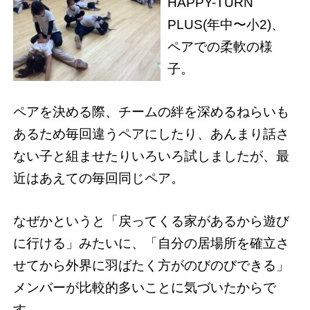
HAPPY-TURN
PLUS(年中〜小2)、
ペアでの柔軟の様
子。
ペアを決める際、チームの絆を深めるねらいも
あるため毎回違うペアにしたり、あんまり話さ
ない子と組ませたりいろいろ試しましたが、最
近はあえての毎回同じペア。
なぜかというと「戻ってくる家があるから遊び
に行ける」みたいに、「自分の居場所を確立さ
せてから外界に羽ばたく方がのびのびできる」
メンバーが比較的多いことに気づいたからで
す。