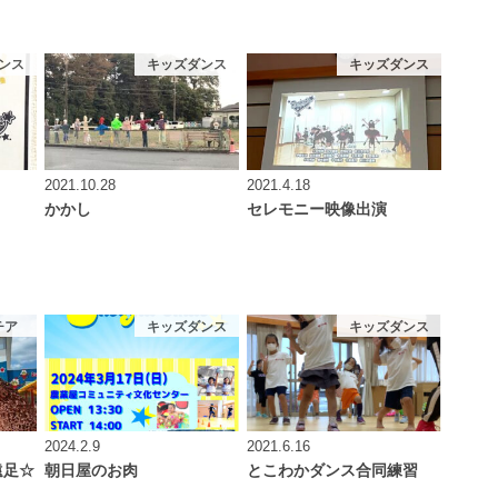
ンス
キッズダンス
キッズダンス
2021.10.28
2021.4.18
かかし
セレモニー映像出演
チア
キッズダンス
キッズダンス
2024.2.9
2021.6.16
S遠足☆
朝日屋のお肉
とこわかダンス合同練習