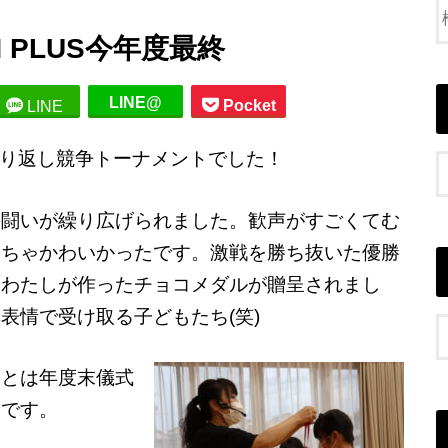
N PLUS今年度最終
LINE@
Pocket
LINE
り返し競争トーナメントでした！
の闘いが繰り広げられました。歓声がすごくてむ
くちゃかわいかったです。激戦を勝ち抜いた優勝
はわたしが作ったチョコメダルが贈呈されまし
表情で受け取る子どもたち(笑)
あとは年度末儀式
間です。