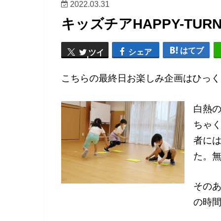
2022.03.31
キッズチアHAPPY-TUR
はてブ
シェア
ツイ
ート
こちらの最終日お楽しみ企画はひっく
白熱
ちゃ
者に
た。無
その
の時