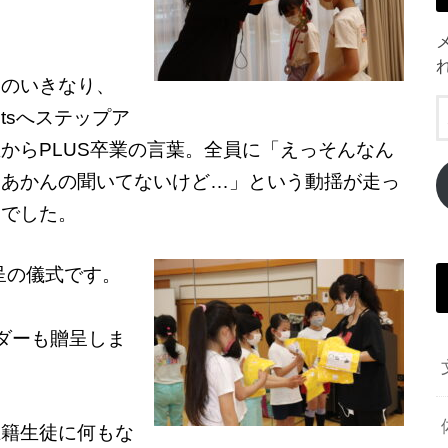
てのいきなり、
nutsへステップア
からPLUS卒業の言葉。全員に「えっそんなん
なあかんの聞いてないけど…」という動揺が走っ
間でした。
贈呈の儀式です。
ダーも贈呈しま
在籍生徒に何もな