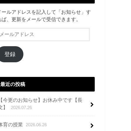
メールアドレスを記入して「お知らせ」す
れば、更新をメールで受信できます。
メ
ー
ル
ア
登録
ド
レ
ス
最近の投稿
【今更のお知らせ】お休み中です【長
文】
2026.07.26
体育の授業
2026.06.26