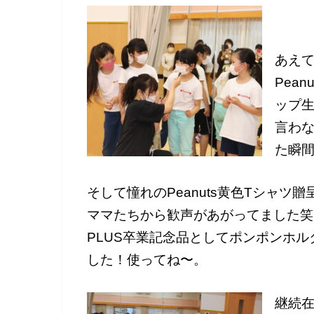
あえ
Pea
ップ生
言わ
た瞬
そして憧れのPeanuts黄色Tシャツ
ママたちから歓声があがってました笑
PLUS卒業記念品としてポンポンホル
した！使ってね〜。
継続