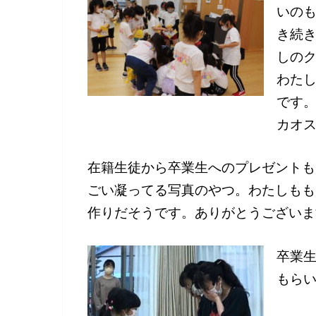
いの
き続
しの
わた
です
カオ
在籍生徒から卒業生へのプレゼントも
ごい凝ってる写真のやつ。わたしもも
作りだそうです。ありがとうございま
卒業
もら