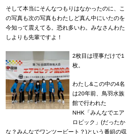
そして本当にそんなつもりはなかったのに、こ
の写真も次の写真もわたしど真ん中にいたのを
今知って震えてる。恐れ多いわ。みなさんわた
しよりも先輩ですよ！
2枚目は理事だけで1
枚。
わたし&この中の4名
は20年前、鳥羽水族
館で行われた
NHK「みんなでエア
ロビック」(だったか
な？みんなでワンツービート？)という番組の収