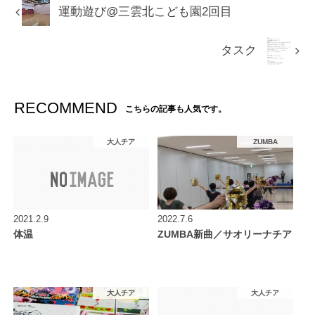
運動遊び@三雲北こども園2回目
タスク
RECOMMEND
こちらの記事も人気です。
大人チア
ZUMBA
2021.2.9
2022.7.6
体温
ZUMBA新曲／サオリーナチア
大人チア
大人チア