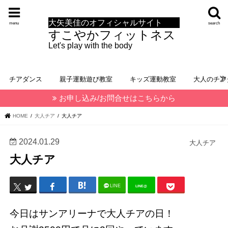
大矢美佳のオフィシャルサイト
menu
search
すこやかフィットネス
Let's play with the body
チアダンス
親子運動遊び教室
キッズ運動教室
大人のチア
お申し込み/お問合せはこちらから
HOME
大人チア
大人チア
2024.01.29
大人チア
大人チア
LINE
LINE@
今日はサンアリーナで大人チアの日！