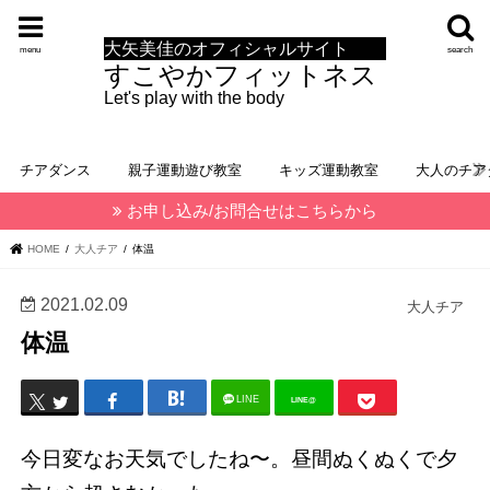
大矢美佳のオフィシャルサイト
menu
search
すこやかフィットネス
Let's play with the body
チアダンス
親子運動遊び教室
キッズ運動教室
大人のチア
お申し込み/お問合せはこちらから
HOME
大人チア
体温
2021.02.09
大人チア
体温
LINE
LINE@
今日変なお天気でしたね〜。昼間ぬくぬくで夕