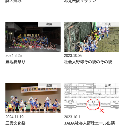
謎の痛み
みえ松阪マラソン
出演
出演
2024.8.25
2023.10.26
豊地夏祭り
社会人野球その後のその後
出演
出演
2024.11.19
2023.10.1
三雲文化祭
JABA社会人野球エール出演