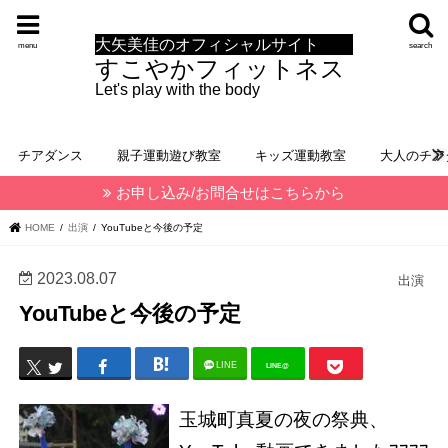
大矢美佳のオフィシャルサイト
menu
search
すこやかフィットネス
Let's play with the body
チアダンス
親子運動遊び教室
キッズ運動教室
大人のチア
お申し込み/お問合せはこちらから
HOME
出演
YouTubeと今後の予定
2023.08.07
出演
YouTubeと今後の予定
LINE
LINE@
玉城町真夏の夜の祭典、