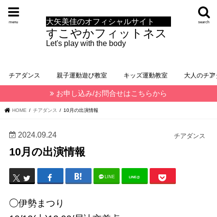
大矢美佳のオフィシャルサイト
menu
search
すこやかフィットネス
Let's play with the body
チアダンス
親子運動遊び教室
キッズ運動教室
大人のチア
お申し込み/お問合せはこちらから
HOME
チアダンス
10月の出演情報
2024.09.24
チアダンス
10月の出演情報
LINE
LINE@
◯伊勢まつり