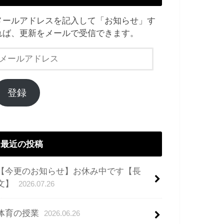
メールアドレスを記入して「お知らせ」す
れば、更新をメールで受信できます。
メ
ー
ル
ア
登録
ド
レ
ス
最近の投稿
【今更のお知らせ】お休み中です【長
文】
2026.07.26
体育の授業
2026.06.26