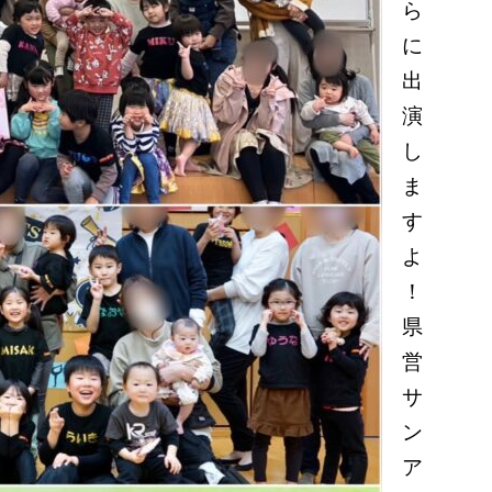
ら
に
出
演
し
ま
す
よ
！
県
営
サ
ン
ア