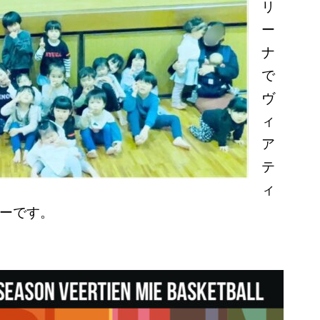
リ
ー
ナ
で
ヴ
ィ
ア
テ
ィ
ーです。