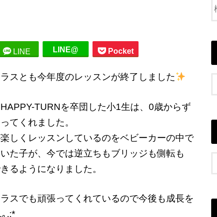
LINE@
Pocket
LINE
、4クラスとも今年度のレッスンが終了しました
HAPPY-TURNを卒団した小1生は、0歳からず
通ってくれました。
が楽しくレッスンしているのをベビーカーの中で
ていた子が、今では逆立ちもブリッジも側転も
できるようになりました。
クラスでも頑張ってくれているので今後も成長を
:*