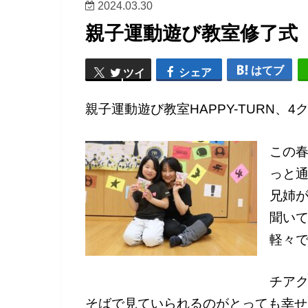
2024.03.30
親子運動遊び教室修了式
はてブ
シェア
ツイ
ート
親子運動遊び教室HAPPY-TURN
この春
っと
兄姉
聞い
軽々
チア
そばで見ていられるのがとっても幸せ.｡.