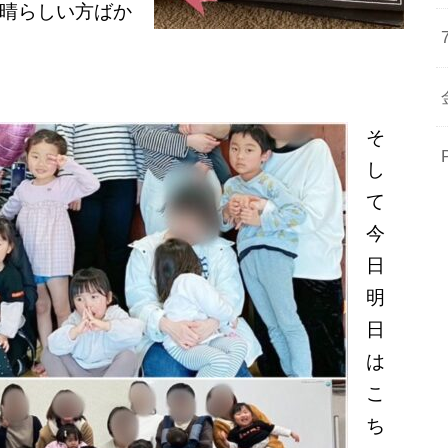
晴らしい方ばか
そ
し
て
今
日
明
日
は
こ
ち