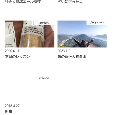
社会人野球エール演技
占いに行ったよ
ZUMBA
プライベート
2020.6.11
2023.1.9
本日のレッスン
象の背〜天狗倉山
おしごと
2018.4.27
新曲