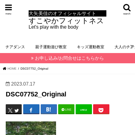
大矢美佳のオフィシャルサイト
menu
search
すこやかフィットネス
Let's play with the body
チアダンス
親子運動遊び教室
キッズ運動教室
大人のチア
お申し込み/お問合せはこちらから
HOME
DSC07752_Original
2023.07.17
DSC07752_Original
LINE
LINE@