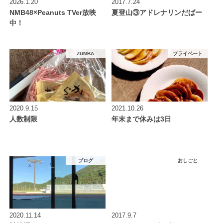
2026.1.20
2017.7.24
NMB48×Peanuts TVer放映
夏登山③アドレナリンだばー
中！
ZUMBA
プライベート
2020.9.15
2021.10.26
人数制限
年末まで休みは3日
ブログ
おしごと
2020.11.14
2017.9.7