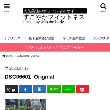
大矢美佳のオフィシャルサイト
menu
search
すこやかフィットネス
Let's play with the body
チアダンス
親子運動遊び教室
キッズ運動教室
大人のチア
お申し込み/お問合せはこちらから
HOME
DSC06601_Original
2023.07.17
DSC06601_Original
LINE
LINE@