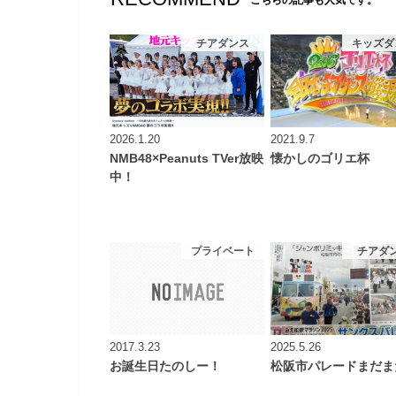
こちらの記事も人気です。
チアダンス
キッズダ
2026.1.20
2021.9.7
NMB48×Peanuts TVer放映
懐かしのゴリエ杯
中！
プライベート
チアダ
2017.3.23
2025.5.26
お誕生日たのしー！
松阪市パレードまだま