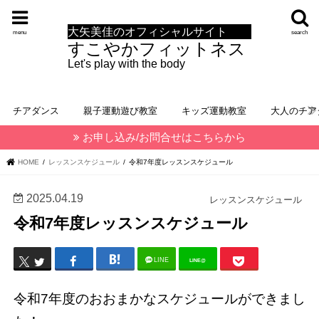
大矢美佳のオフィシャルサイト
menu
search
すこやかフィットネス
Let's play with the body
チアダンス
親子運動遊び教室
キッズ運動教室
大人のチア
お申し込み/お問合せはこちらから
HOME
レッスンスケジュール
令和7年度レッスンスケジュール
2025.04.19
レッスンスケジュール
令和7年度レッスンスケジュール
LINE
LINE@
令和7年度のおおまかなスケジュールができまし