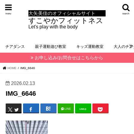
大矢美佳のオフィシャルサイト
menu
search
すこやかフィットネス
Let's play with the body
チアダンス
親子運動遊び教室
キッズ運動教室
大人のチア
お申し込み/お問合せはこちらから
HOME
IMG_6646
2026.02.13
IMG_6646
LINE
LINE@