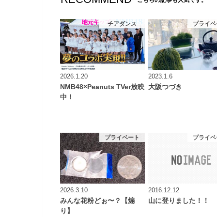
こちらの記事も人気です。
チアダンス
プライベ
2026.1.20
2023.1.6
NMB48×Peanuts TVer放映
大阪つづき
中！
プライベート
プライベ
2026.3.10
2016.12.12
みんな花粉どぉ〜？【煽
山に登りました！！
り】