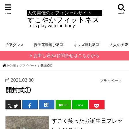
大矢美佳のオフィシャルサイト
menu
search
すこやかフィットネス
Let's play with the body
チアダンス
親子運動遊び教室
キッズ運動教室
大人のチア
お申し込み/お問合せはこちらから
HOME
プライベート
開封式①
2021.03.30
プライベート
開封式①
LINE
LINE@
すごく笑ったお誕生日プレゼ