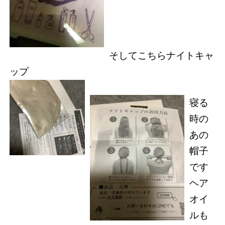
そしてこちらナイトキャ
ップ
寝る
時の
あの
帽子
です
ヘア
オイ
ルも