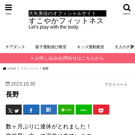
大矢美佳のオフィシャルサイト
menu
search
すこやかフィットネス
Let's play with the body
チアダンス
親子運動遊び教室
キッズ運動教室
大人のチア
お申し込み/お問合せはこちらから
HOME
プライベート
長野
2023.10.30
プライベート
長野
LINE
LINE@
数ヶ月ぶりに連休がとれました！