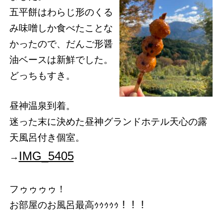
五平餅はわらじ形のくる
み味噌しか食べたことな
かったので、だんご形醤
油ベースは新鮮でした。
どっちもすき。
昼神温泉到着。
迷った末に決めた昼神グランドホテル天心の露
天風呂付き個室。
IMG_5405
→
フゥゥゥゥ！
お部屋のお風呂最高ｩｩｩｩｩ！！！