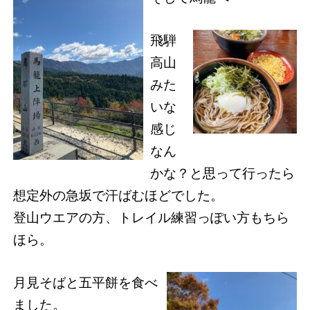
飛騨
高山
みた
いな
感じ
なん
かな？と思って行ったら
想定外の急坂で汗ばむほどでした。
登山ウエアの方、トレイル練習っぽい方もちら
ほら。
月見そばと五平餅を食べ
ました。