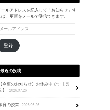
メールアドレスを記入して「お知らせ」す
れば、更新をメールで受信できます。
メ
ー
ル
ア
登録
ド
レ
ス
最近の投稿
【今更のお知らせ】お休み中です【長
文】
2026.07.26
体育の授業
2026.06.26