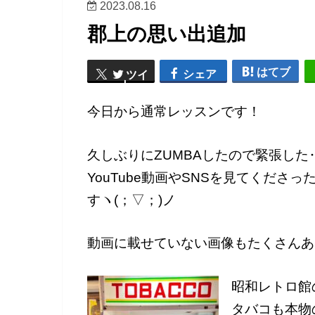
2023.08.16
郡上の思い出追加
はてブ
シェア
ツイ
ート
今日から通常レッスンです！
久しぶりにZUMBAしたので緊張し
YouTube動画やSNSを見てくだ
すヽ(；▽；)ノ
動画に載せていない画像もたくさんあ
昭和レトロ館
タバコも本物