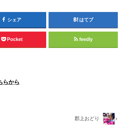
シェア
はてブ
Pocket
feedly
ちらから
郡上おどり