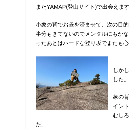
またYAMAP(登山サイト)で出会えま
小象の背でお昼を済ませて、次の目的
半分もきてないのでメンタルにもかな
ったあとはハードな登り坂でまたも心
しか
した
象の
イン
むし
た。