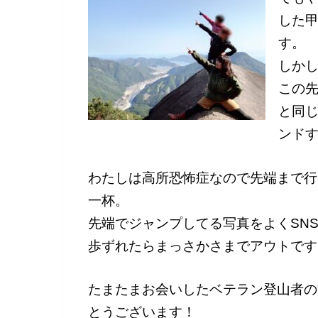
した
す。
しか
この
と同
ンド
わたしは高所恐怖症なので先端まで行
一杯。
先端でジャンプしてる写真をよくSN
歩ずれたらまっさかさまでアウトです
たまたまお会いしたベテラン登山者の
とうございます！