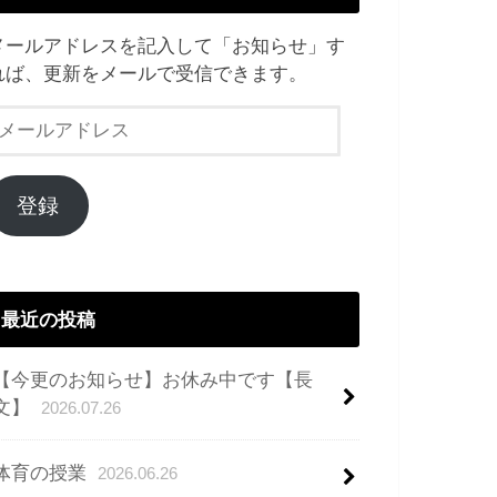
メールアドレスを記入して「お知らせ」す
れば、更新をメールで受信できます。
メ
ー
ル
ア
登録
ド
レ
ス
最近の投稿
【今更のお知らせ】お休み中です【長
文】
2026.07.26
体育の授業
2026.06.26