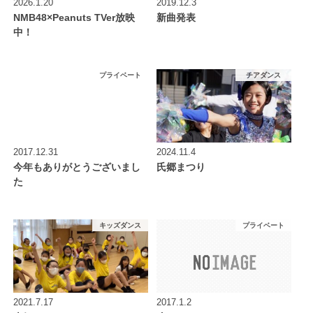
2026.1.20
2019.12.3
NMB48×Peanuts TVer放映
新曲発表
中！
プライベート
チアダンス
2017.12.31
2024.11.4
今年もありがとうございまし
氏郷まつり
た
キッズダンス
プライベート
2021.7.17
2017.1.2