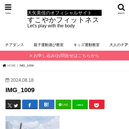
大矢美佳のオフィシャルサイト
menu
search
すこやかフィットネス
Let's play with the body
チアダンス
親子運動遊び教室
キッズ運動教室
大人のチア
お申し込み/お問合せはこちらから
HOME
IMG_1009
2024.08.18
IMG_1009
LINE
LINE@