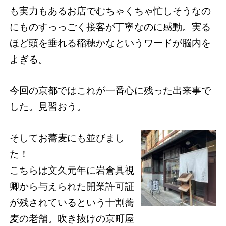
も実力もあるお店でむちゃくちゃ忙しそうなの
にものすっっごく接客が丁寧なのに感動。実る
ほど頭を垂れる稲穂かなというワードが脳内を
よぎる。
今回の京都ではこれが一番心に残った出来事で
した。見習おう。
そしてお蕎麦にも並びまし
た！
こちらは文久元年に岩倉具視
卿から与えられた開業許可証
が残されているという十割蕎
麦の老舗。吹き抜けの京町屋