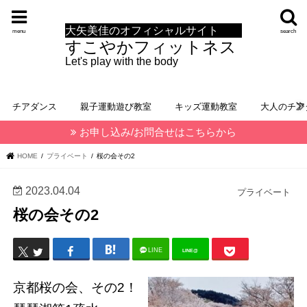
大矢美佳のオフィシャルサイト
menu
search
すこやかフィットネス
Let's play with the body
チアダンス
親子運動遊び教室
キッズ運動教室
大人のチア
お申し込み/お問合せはこちらから
HOME
プライベート
桜の会その2
2023.04.04
プライベート
桜の会その2
LINE
LINE@
京都桜の会、その2！