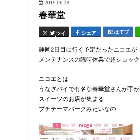
2019.06.18
春華堂
はてブ
シェア
ツイ
ート
静岡2日目に行く予定だったニコエが
メンテナンスの臨時休業で超ショック
ニコエとは
うなぎパイで有名な春華堂さんが手が
スイーツのお店が集まる
プチテーマパークみたいなの