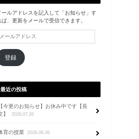
メールアドレスを記入して「お知らせ」す
れば、更新をメールで受信できます。
メ
ー
ル
ア
登録
ド
レ
ス
最近の投稿
【今更のお知らせ】お休み中です【長
文】
2026.07.26
体育の授業
2026.06.26