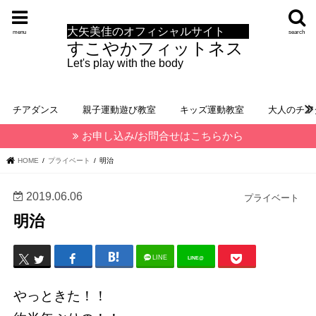
大矢美佳のオフィシャルサイト
menu
search
すこやかフィットネス
Let's play with the body
チアダンス
親子運動遊び教室
キッズ運動教室
大人のチア
お申し込み/お問合せはこちらから
HOME
プライベート
明治
2019.06.06
プライベート
明治
LINE
LINE@
やっときた！！