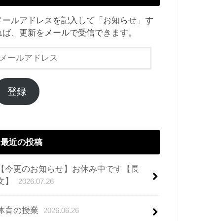
メールアドレスを記入して「お知らせ」す
れば、更新をメールで受信できます。
メ
ー
ル
ア
登録
ド
レ
ス
最近の投稿
【今更のお知らせ】お休み中です【長
文】
2026.07.26
体育の授業
2026.06.26