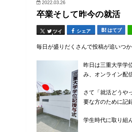
2022.03.26
卒業そして昨今の就活
はてブ
シェア
ツイ
ート
毎日が盛りだくさんで投稿が追いつか
昨日は三重大学学
み、オンライン配
さて「就活どうや
要な方のために記
学生時代に取り組