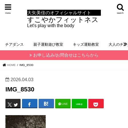
大矢美佳のオフィシャルサイト
menu
search
すこやかフィットネス
Let's play with the body
チアダンス
親子運動遊び教室
キッズ運動教室
大人のチア
お申し込み/お問合せはこちらから
HOME
IMG_8530
2026.04.03
IMG_8530
LINE
LINE@