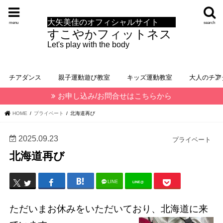
大矢美佳のオフィシャルサイト
menu
search
すこやかフィットネス
Let's play with the body
チアダンス
親子運動遊び教室
キッズ運動教室
大人のチア
お申し込み/お問合せはこちらから
HOME
プライベート
北海道再び
2025.09.23
プライベート
北海道再び
LINE
LINE@
ただいまお休みをいただいており、北海道に来