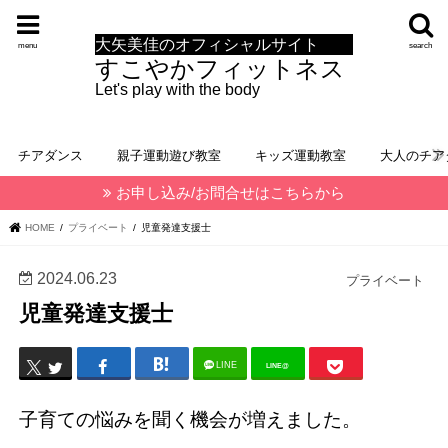
大矢美佳のオフィシャルサイト
menu
search
すこやかフィットネス
Let's play with the body
チアダンス
親子運動遊び教室
キッズ運動教室
大人のチア
お申し込み/お問合せはこちらから
HOME
プライベート
児童発達支援士
2024.06.23
プライベート
児童発達支援士
LINE
LINE@
子育ての悩みを聞く機会が増えました。