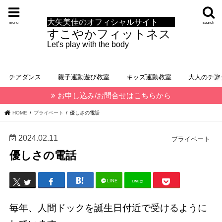
大矢美佳のオフィシャルサイト
menu
search
すこやかフィットネス
Let's play with the body
チアダンス
親子運動遊び教室
キッズ運動教室
大人のチア
お申し込み/お問合せはこちらから
HOME
プライベート
優しさの電話
2024.02.11
プライベート
優しさの電話
LINE
LINE@
毎年、人間ドックを誕生日付近で受けるように