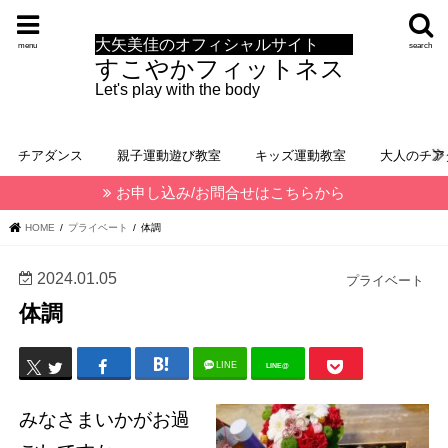
大矢美佳のオフィシャルサイト
menu
search
すこやかフィットネス
Let's play with the body
チアダンス
親子運動遊び教室
キッズ運動教室
大人のチア
お申し込み/お問合せはこちらから
HOME
プライベート
体調
2024.01.05
プライベート
体調
LINE
LINE@
みなさまいかがお過