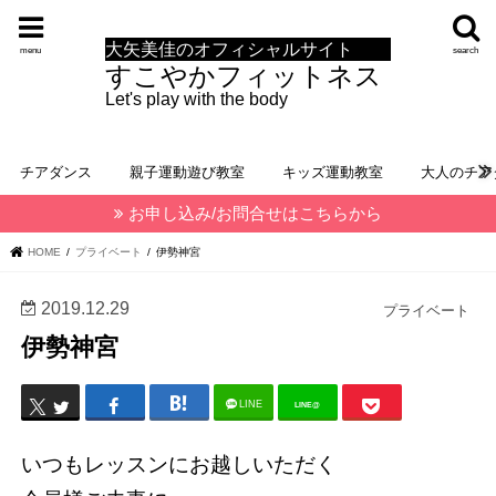
大矢美佳のオフィシャルサイト
menu
search
すこやかフィットネス
Let's play with the body
チアダンス
親子運動遊び教室
キッズ運動教室
大人のチア
お申し込み/お問合せはこちらから
HOME
プライベート
伊勢神宮
2019.12.29
プライベート
伊勢神宮
LINE
LINE@
いつもレッスンにお越しいただく