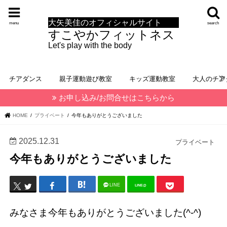
大矢美佳のオフィシャルサイト
menu
search
すこやかフィットネス
Let's play with the body
チアダンス
親子運動遊び教室
キッズ運動教室
大人のチア
お申し込み/お問合せはこちらから
HOME
プライベート
今年もありがとうございました
2025.12.31
プライベート
今年もありがとうございました
LINE
LINE@
みなさま今年もありがとうございました(^-^)