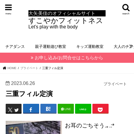
大矢美佳のオフィシャルサイト
menu
search
すこやかフィットネス
Let's play with the body
チアダンス
親子運動遊び教室
キッズ運動教室
大人のチア
お申し込み/お問合せはこちらから
HOME
プライベート
三重フィル定演
2023.06.26
プライベート
三重フィル定演
LINE
LINE@
お耳のごちそう.｡.:*