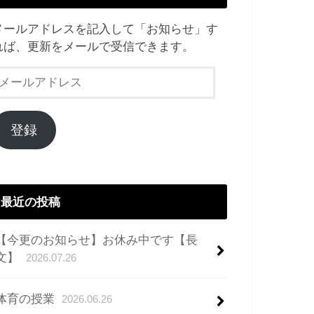
メールアドレスを記入して「お知らせ」す
れば、更新をメールで受信できます。
メ
ー
ル
ア
登録
ド
レ
ス
最近の投稿
【今更のお知らせ】お休み中です【長
文】
2026.07.26
体育の授業
2026.06.26