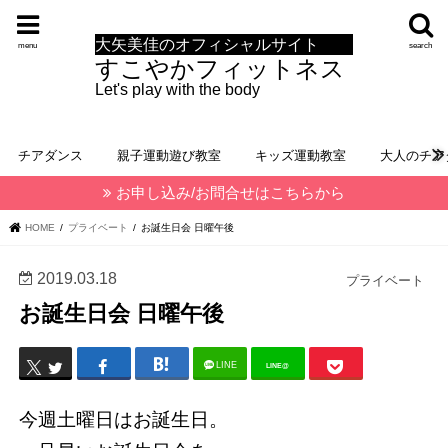
大矢美佳のオフィシャルサイト
menu
search
すこやかフィットネス
Let's play with the body
チアダンス
親子運動遊び教室
キッズ運動教室
大人のチア
お申し込み/お問合せはこちらから
HOME
プライベート
お誕生日会 日曜午後
2019.03.18
プライベート
お誕生日会 日曜午後
LINE
LINE@
今週土曜日はお誕生日。