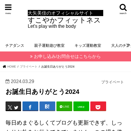
大矢美佳のオフィシャルサイト
menu
search
すこやかフィットネス
Let's play with the body
チアダンス
親子運動遊び教室
キッズ運動教室
大人のチア
お申し込み/お問合せはこちらから
HOME
プライベート
お誕生日ありがとう2024
2024.03.29
プライベート
お誕生日ありがとう2024
LINE
LINE@
毎日めまぐるしくてブログも更新できず、しっ