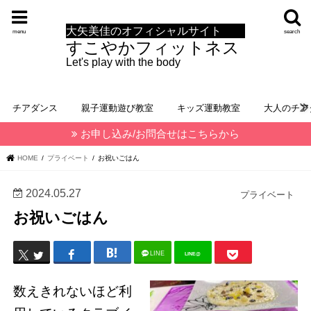
大矢美佳のオフィシャルサイト
menu
search
すこやかフィットネス
Let's play with the body
チアダンス
親子運動遊び教室
キッズ運動教室
大人のチア
お申し込み/お問合せはこちらから
HOME
プライベート
お祝いごはん
2024.05.27
プライベート
お祝いごはん
LINE
LINE@
数えきれないほど利