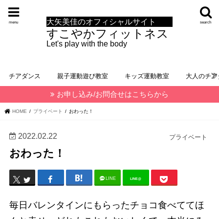
大矢美佳のオフィシャルサイト
menu
search
すこやかフィットネス
Let's play with the body
チアダンス
親子運動遊び教室
キッズ運動教室
大人のチア
お申し込み/お問合せはこちらから
HOME
プライベート
おわった！
2022.02.22
プライベート
おわった！
LINE
LINE@
毎日バレンタインにもらったチョコ食べててほ