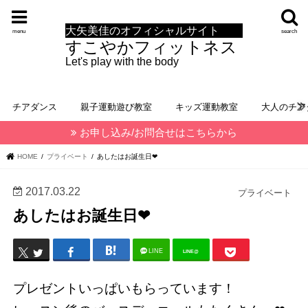
大矢美佳のオフィシャルサイト
menu
search
すこやかフィットネス
Let's play with the body
チアダンス
親子運動遊び教室
キッズ運動教室
大人のチア
お申し込み/お問合せはこちらから
HOME
プライベート
あしたはお誕生日❤︎
2017.03.22
プライベート
あしたはお誕生日❤︎
LINE
LINE@
プレゼントいっぱいもらっています！