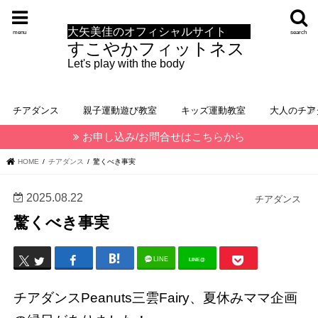
大矢美佳のオフィシャルサイト
menu
search
すこやかフィットネス
Let's play with the body
チアダンス
親子運動遊び教室
キッズ運動教室
大人のチア
お申し込み/お問合せはこちらから
HOME
チアダンス
驚くべき事実
2025.08.22
チアダンス
驚くべき事実
LINE
LINE@
チアダンスPeanuts三雲Fairy、夏休みママ企画