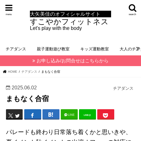
大矢美佳のオフィシャルサイト
menu
search
すこやかフィットネス
Let's play with the body
チアダンス
親子運動遊び教室
キッズ運動教室
大人のチア
お申し込み/お問合せはこちらから
HOME
チアダンス
まもなく合宿
2025.06.02
チアダンス
まもなく合宿
LINE
LINE@
パレードも終わり日常落ち着くかと思いきや、