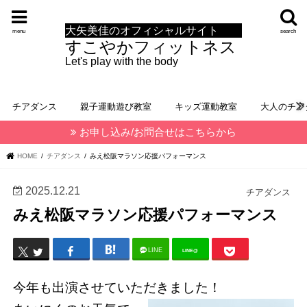
大矢美佳のオフィシャルサイト
menu
search
すこやかフィットネス
Let's play with the body
チアダンス
親子運動遊び教室
キッズ運動教室
大人のチア
お申し込み/お問合せはこちらから
HOME
チアダンス
みえ松阪マラソン応援パフォーマンス
2025.12.21
チアダンス
みえ松阪マラソン応援パフォーマンス
LINE
LINE@
今年も出演させていただきました！