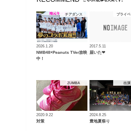
こちらの記事も人気です。
チアダンス
プライベ
2026.1.20
2017.5.11
NMB48×Peanuts TVer放映
届いた❤︎
中！
ZUMBA
出演
2020.9.22
2024.8.25
対策
豊地夏祭り