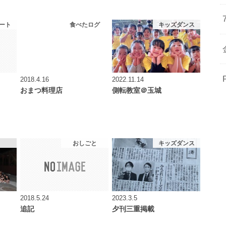
ート
食べたログ
キッズダンス
2018.4.16
2022.11.14
おまつ料理店
側転教室＠玉城
おしごと
キッズダンス
2018.5.24
2023.3.5
追記
夕刊三重掲載