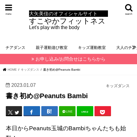
大矢美佳のオフィシャルサイト
menu
search
すこやかフィットネス
Let's play with the body
チアダンス
親子運動遊び教室
キッズ運動教室
大人のチア
お申し込み/お問合せはこちらから
HOME
キッズダンス
書き初め@Peanuts Bambi
2023.01.07
キッズダンス
書き初め@Peanuts Bambi
LINE
LINE@
本日からPeanuts玉城のBambiちゃんたちも始