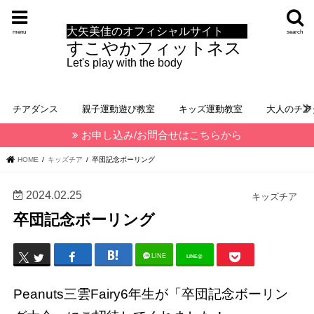
大矢美佳のオフィシャルサイト
menu
search
すこやかフィットネス
Let's play with the body
チアダンス
親子運動遊び教室
キッズ運動教室
大人のチア
お申し込み/お問合せはこちらから
HOME
キッズチア
卒団記念ボーリング
2024.02.25
キッズチア
卒団記念ボーリング
LINE
LINE@
Peanuts三雲Fairy6年生が「卒団記念ボーリン